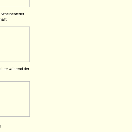
 Scheibenfeder
afft.
Fahrer während der
h