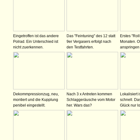
Eingetroffen ist das andere
Das "Feintuning" des 12 statt
Erstes "Roll
Polrad. Ein Unterschied ist
9er Vergasers erfolgt nach
Monaten. O
nicht zuerkennen.
den Testfahrten.
anspringen
Dekommpressionzug, neu,
Nach 3 x Antreten kommen
Lokalisiert 
montiert und die Kupplung
Schlaggeräusche vom Motor
schnell. Da
penibel eingestellt.
her. Wars das?
Glück nur 