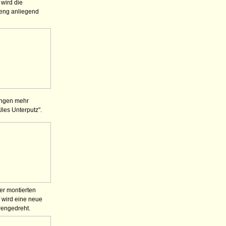
wird die
 eng anliegend
ungen mehr
lles Unterputz".
er montierten
 wird eine neue
rengedreht.