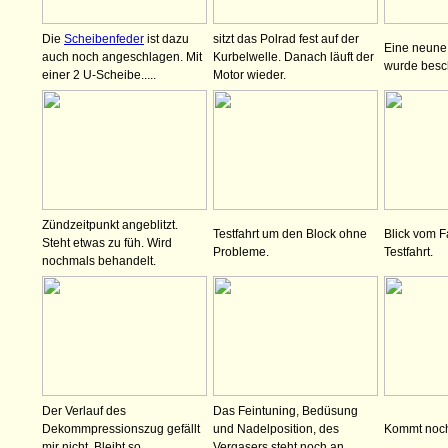
Die
Scheibenfeder
ist dazu
sitzt das Polrad fest auf der
Eine neune
auch noch angeschlagen. Mit
Kurbelwelle. Danach läuft der
wurde besch
einer 2 U-Scheibe.....
Motor wieder.
Zündzeitpunkt angeblitzt.
Testfahrt um den Block ohne
Blick vom 
Steht etwas zu füh. Wird
Probleme.
Testfahrt.
nochmals behandelt.
Der Verlauf des
Das Feintuning, Bedüsung
Dekommpressionszug gefällt
und Nadelposition, des
Kommt noc
mir nicht. Bleibt so.
Vergasers steht noch an.