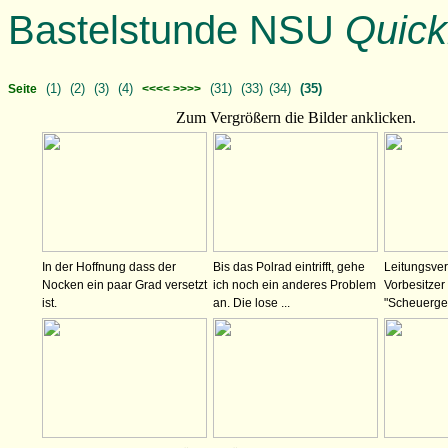
Bastelstunde NSU
Quick
(1)
(2)
(3)
(4)
(31)
(33)
(34)
(35)
Seite
<<<< >>>>
Zum Vergrößern die Bilder anklicken.
In der Hoffnung dass der
Bis das Polrad eintrifft, gehe
Leitungsve
Nocken ein paar Grad versetzt
ich noch ein anderes Problem
Vorbesitzer 
ist.
an. Die lose ...
"Scheuergef