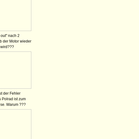
 out" nach 2
b der Motor wieder
 wird???
ist der Fehler
s Polrad ist zum
lose. Warum ???