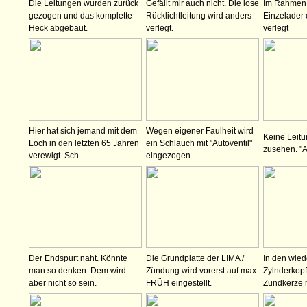
Die Leitungen wurden zurück
Gefällt mir auch nicht. Die lose
Im Rahmen 
gezogen und das komplette
Rücklichtleitung wird anders
Einzelader
Heck abgebaut.
verlegt.
verlegt
Hier hat sich jemand mit dem
Wegen eigener Faulheit wird
Keine Leit
Loch in den letzten 65 Jahren
ein Schlauch mit "Autoventil"
zusehen. "A
verewigt. Sch...
eingezogen.
Der Endspurt naht. Könnte
Die Grundplatte der LIMA /
In den wied
man so denken. Dem wird
Zündung wird vorerst auf max.
Zylnderkopf
aber nicht so sein.
FRÜH eingestellt.
Zündkerze 