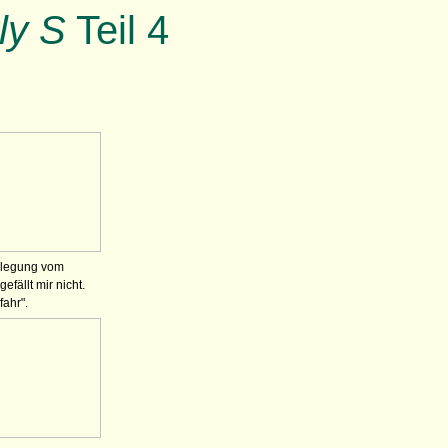
ly S
Teil 4
rlegung vom
gefällt mir nicht.
ahr".