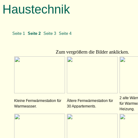
Haustechnik
Seite 1
Seite 2
Seite 3
Seite 4
Zum vergrößern die Bilder anklicken.
2 alte Wär
Kleine Fernwärmestation für
Ältere Fernwärmestation für
für Warmwa
Warmwasser.
30 Appartements.
Heizung.