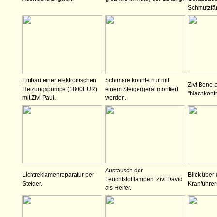
Schmutzfä
Einbau einer elektronischen
Schimäre konnte nur mit
Zivi Bene b
Heizungspumpe (1800EUR)
einem Steigergerät montiert
"Nachkontro
mit Zivi Paul.
werden.
Austausch der
Lichtreklamenreparatur per
Blick über 
Leuchtstofflampen. Zivi David
Steiger.
Kranführer
als Helfer.