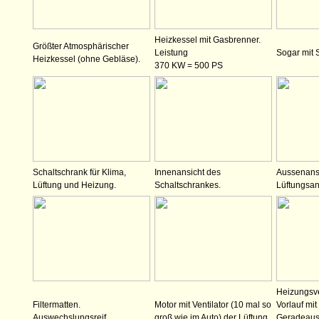
Heizkessel mit Gasbrenner.
Größter Atmosphärischer
Leistung
Sogar mit 
Heizkessel (ohne Gebläse).
370 KW = 500 PS
Schaltschrank für Klima,
Innenansicht des
Aussenansi
Lüftung und Heizung.
Schaltschrankes.
Lüftungsan
Heizungsve
Filtermatten.
Motor mit Ventilator (10 mal so
Vorlauf mi
Auswechslungsreif.
groß wie im Auto) der Lüftung.
Geradeaus 